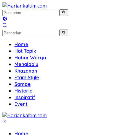
Langsung
ke
konten
Home
Hot Topik
Habar Warga
Mehalabiu
Khazanah
Etam Style
Sampe
Historia
Inspiratif
Event
Home