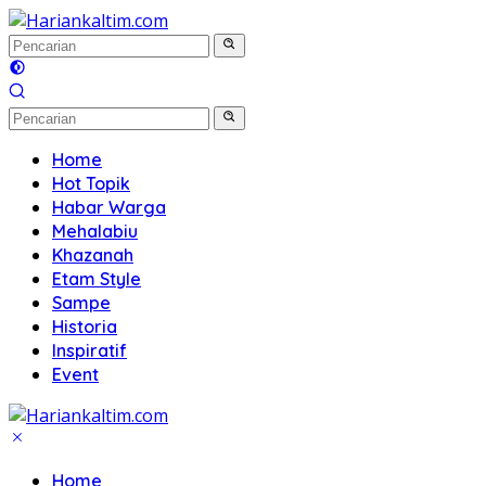
Langsung
ke
konten
Home
Hot Topik
Habar Warga
Mehalabiu
Khazanah
Etam Style
Sampe
Historia
Inspiratif
Event
Home