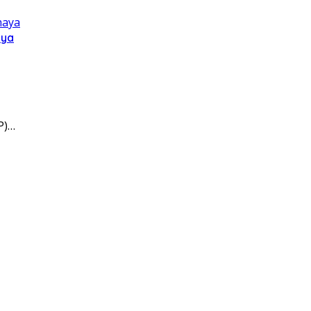
aya
P)…