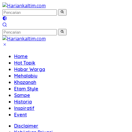
Langsung
ke
konten
Home
Hot Topik
Habar Warga
Mehalabiu
Khazanah
Etam Style
Sampe
Historia
Inspiratif
Event
Disclaimer