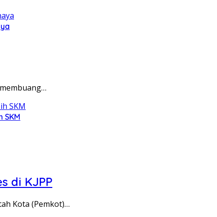
aya
ak membuang…
ih SKM
s di KJPP
ah Kota (Pemkot)…