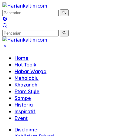
Langsung
ke
konten
Home
Hot Topik
Habar Warga
Mehalabiu
Khazanah
Etam Style
Sampe
Historia
Inspiratif
Event
Disclaimer