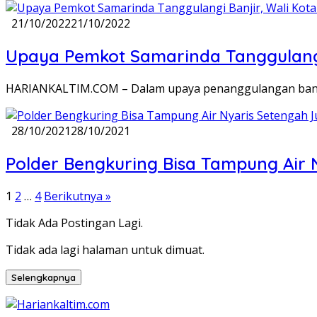
21/10/2022
21/10/2022
Upaya Pemkot Samarinda Tanggulangi 
HARIANKALTIM.COM – Dalam upaya penanggulangan banjir 
28/10/2021
28/10/2021
Polder Bengkuring Bisa Tampung Air N
Paginasi
1
2
…
4
Berikutnya »
pos
Tidak Ada Postingan Lagi.
Tidak ada lagi halaman untuk dimuat.
Selengkapnya