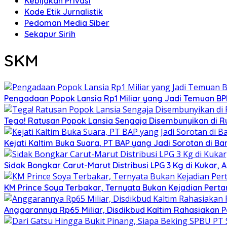
Kebijakan Privasi
Kode Etik Jurnalistik
Pedoman Media Siber
Sekapur Sirih
SKM
Pengadaan Popok Lansia Rp1 Miliar yang Jadi Temuan BPK 
Tega! Ratusan Popok Lansia Sengaja Disembunyikan di R
Kejati Kaltim Buka Suara, PT BAP yang Jadi Sorotan di Bank
Sidak Bongkar Carut-Marut Distribusi LPG 3 Kg di Kukar, 
KM Prince Soya Terbakar, Ternyata Bukan Kejadian Pert
Anggarannya Rp65 Miliar, Disdikbud Kaltim Rahasiakan