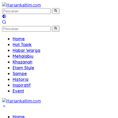
Langsung
ke
konten
Home
Hot Topik
Habar Warga
Mehalabiu
Khazanah
Etam Style
Sampe
Historia
Inspiratif
Event
Home