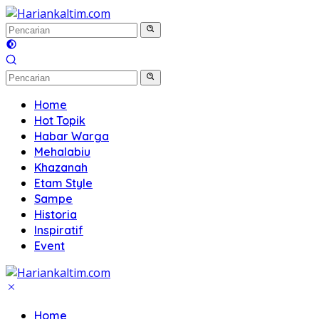
Langsung
ke
konten
Home
Hot Topik
Habar Warga
Mehalabiu
Khazanah
Etam Style
Sampe
Historia
Inspiratif
Event
Home