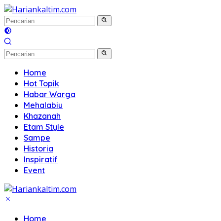
Langsung
ke
konten
Home
Hot Topik
Habar Warga
Mehalabiu
Khazanah
Etam Style
Sampe
Historia
Inspiratif
Event
Home