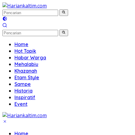
Langsung
ke
konten
Home
Hot Topik
Habar Warga
Mehalabiu
Khazanah
Etam Style
Sampe
Historia
Inspiratif
Event
Home