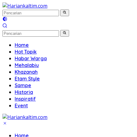
Langsung
ke
konten
Home
Hot Topik
Habar Warga
Mehalabiu
Khazanah
Etam Style
Sampe
Historia
Inspiratif
Event
Home