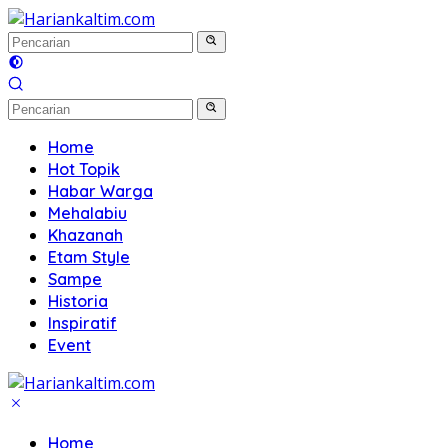
Langsung
ke
konten
Home
Hot Topik
Habar Warga
Mehalabiu
Khazanah
Etam Style
Sampe
Historia
Inspiratif
Event
Home