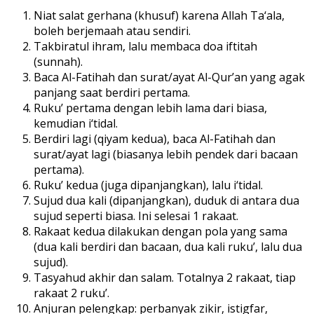
Niat salat gerhana (khusuf) karena Allah Ta‘ala,
boleh berjemaah atau sendiri.
Takbiratul ihram, lalu membaca doa iftitah
(sunnah).
Baca Al-Fatihah dan surat/ayat Al-Qur’an yang agak
panjang saat berdiri pertama.
Ruku’ pertama dengan lebih lama dari biasa,
kemudian i‘tidal.
Berdiri lagi (qiyam kedua), baca Al-Fatihah dan
surat/ayat lagi (biasanya lebih pendek dari bacaan
pertama).
Ruku’ kedua (juga dipanjangkan), lalu i‘tidal.
Sujud dua kali (dipanjangkan), duduk di antara dua
sujud seperti biasa. Ini selesai 1 rakaat.
Rakaat kedua dilakukan dengan pola yang sama
(dua kali berdiri dan bacaan, dua kali ruku’, lalu dua
sujud).
Tasyahud akhir dan salam. Totalnya 2 rakaat, tiap
rakaat 2 ruku’.
Anjuran pelengkap: perbanyak zikir, istigfar,