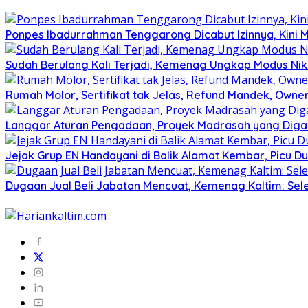
Ponpes Ibadurrahman Tenggarong Dicabut Izinnya, Kini M
Sudah Berulang Kali Terjadi, Kemenag Ungkap Modus Nik
Rumah Molor, Sertifikat tak Jelas, Refund Mandek, Own
Langgar Aturan Pengadaan, Proyek Madrasah yang Digar
Jejak Grup EN Handayani di Balik Alamat Kembar, Picu D
Dugaan Jual Beli Jabatan Mencuat, Kemenag Kaltim: Sele