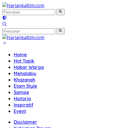
Langsung
ke
konten
Home
Hot Topik
Habar Warga
Mehalabiu
Khazanah
Etam Style
Sampe
Historia
Inspiratif
Event
Disclaimer