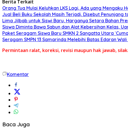
Berita Terkait
Orang Tua Mulai Keluhkan LKS Lagi, Ada yang Mengaku Har
Jual Beli Buku Sekolah Masih Terjadi, Disebut Penunjang
Lima Jilbab untuk Siswi Baru, Harganya Setara Bahan Pr
Siswa Diminta Bawa Sabun dan Alat Kebersihan Kelas, U
Paket Seragam Siswa Baru SMKN 2 Sangatta Utara `Cuma
Seragam SMPN 13 Samarinda Melebihi Batas Edaran Wali K
Permintaan ralat, koreksi, revisi maupun hak jawab, sil
Komentar
Baca Juga