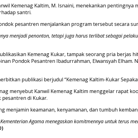
anwil Kemenag Kaltim, M. Isnaini, menekankan pentingnya 
rhadap santri.
 pondok pesantren menjalankan program tersebut secara s
ya menjadi penonton, tetapi juga harus terlibat sebagai pel
ublikasikan Kemenag Kukar, tampak seorang pria berjas hi
nan Pondok Pesantren Ibadurrahman, Elwansyah Elham. Nam
erbitkan publikasi berjudul “Kemenag Kaltim-Kukar Sepak
menag menyebut Kanwil Kemenag Kaltim menggelar rapat ko
 pesantren di Kukar.
ng menjamin keamanan, kenyamanan, dan tumbuh kembang
, Kementerian Agama menegaskan komitmennya untuk terus men
D)