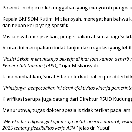
Polemik ini dipicu oleh unggahan yang menyoroti pengecua
Kepala BKPSDM Kutim, Misliansyah, menegaskan bahwa keb
dan beban kerja yang spesifik.
Misliansyah menjelaskan, pengecualian absensi bagi Sekda
Aturan ini merupakan tindak lanjut dari regulasi yang leb
“Posisi Sekda menuntutnya bekerja di luar jam kantor, sepert
Pemerintah Daerah (TAPD),”
ujar Misliansyah.
Ia menambahkan, Surat Edaran terkait hal ini pun diterbitk
“Prinsipnya, pengecualian ini demi efektivitas kinerja pemeri
Klarifikasi serupa juga datang dari Direktur RSUD Kudung
Menurutnya, tugas dokter spesialis tidak terikat pada jam
“Mereka bisa dipanggil kapan saja untuk operasi darurat, visit
2025 tentang fleksibilitas kerja ASN,”
jelas dr. Yusuf.