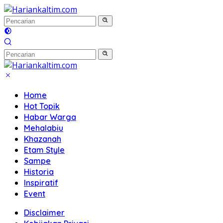
Langsung
ke
konten
Home
Hot Topik
Habar Warga
Mehalabiu
Khazanah
Etam Style
Sampe
Historia
Inspiratif
Event
Disclaimer