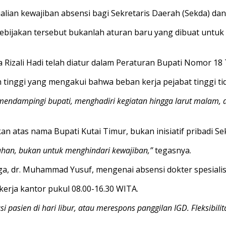
lian kewajiban absensi bagi Sekretaris Daerah (Sekda) dan 
ijakan tersebut bukanlah aturan baru yang dibuat untuk k
 Rizali Hadi telah diatur dalam Peraturan Bupati Nomor 18
ih tinggi yang mengakui bahwa beban kerja pejabat tinggi t
i mendampingi bupati, menghadiri kegiatan hingga larut malam,
an atas nama Bupati Kutai Timur, bukan inisiatif pribadi Se
ntahan, bukan untuk menghindari kewajiban,”
tegasnya.
ga, dr. Muhammad Yusuf, mengenai absensi dokter spesialis
 kerja kantor pukul 08.00-16.30 WITA.
asi pasien di hari libur, atau merespons panggilan IGD. Fleksib