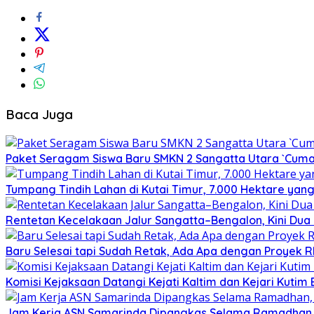
Baca Juga
Paket Seragam Siswa Baru SMKN 2 Sangatta Utara `Cuma
Tumpang Tindih Lahan di Kutai Timur, 7.000 Hektare yang
Rentetan Kecelakaan Jalur Sangatta–Bengalon, Kini Dua
Baru Selesai tapi Sudah Retak, Ada Apa dengan Proyek 
Komisi Kejaksaan Datangi Kejati Kaltim dan Kejari Kutim
Jam Kerja ASN Samarinda Dipangkas Selama Ramadhan, P