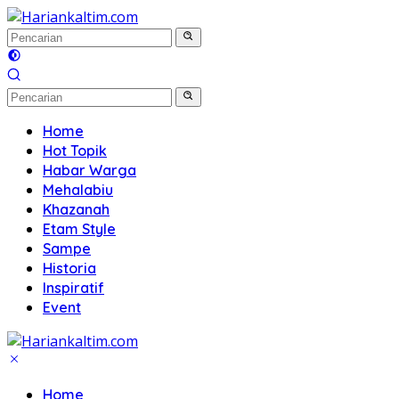
Langsung
ke
konten
Home
Hot Topik
Habar Warga
Mehalabiu
Khazanah
Etam Style
Sampe
Historia
Inspiratif
Event
Home