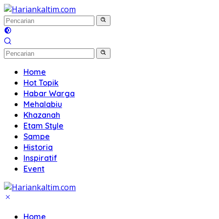
Langsung
ke
konten
Home
Hot Topik
Habar Warga
Mehalabiu
Khazanah
Etam Style
Sampe
Historia
Inspiratif
Event
Home