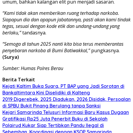
umum, bahkan kalangan elit pun menjadi sasaran.
“Kami tidak akan memberikan ruang terhadap narkoba.
Siapapun dia dan apapun jabatannya, pasti akan kami tindak
tegas, sesuai dengan kode etik dan undang-undang yang
berlaku,”
tandasnya.
“Semoga di tahun 2025 nanti kita bisa terus memberantas
penyebaran narkoba di Bumi Batiwakkal,”
pungkasnya.
(Surya)
Sumber: Humas Polres Berau
Berita Terkait
Kejati Kaltim Buka Suara, PT BAP yang Jadi Sorotan di
Bankaltimtara Kini Diselidiki di Kalteng
2019 Digerebek, 2025 Diadukan, 2026 Disidak, Persoalan
di SPBU Bukit Pinang Berulang tanpa Sanksi
Kejari Samarinda Telusuri Informasi Baru Kasus Dugaan
Gratifikasi Rp25 Juta Penerbit Buku di Sekolah
Polairud Kukar Siap Tertibkan Pandu Ilegal di
Sebemban, Koordinasi dengan KSOP Samarinda