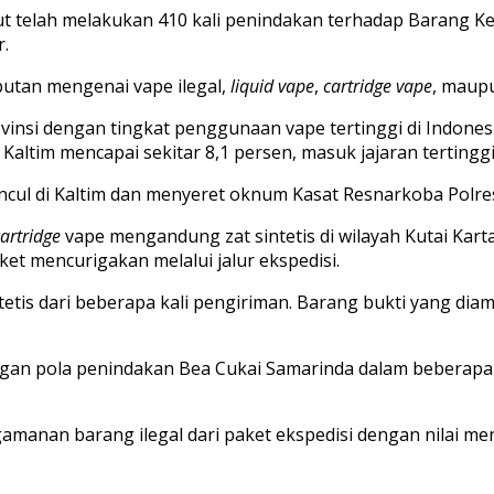
telah melakukan 410 kali penindakan terhadap Barang Kena
r.
butan mengenai vape ilegal,
liquid vape
,
cartridge vape
, maup
vinsi dengan tingkat penggunaan vape tertinggi di Indonesi
ltim mencapai sekitar 8,1 persen, masuk jajaran tertinggi
ncul di Kaltim dan menyeret oknum Kasat Resnarkoba Polre
artridge
vape mengandung zat sintetis di wilayah Kutai Kar
ket mencurigakan melalui jalur ekspedisi.
tetis dari beberapa kali pengiriman. Barang bukti yang dia
gan pola penindakan Bea Cukai Samarinda dalam beberapa w
nan barang ilegal dari paket ekspedisi dengan nilai menc