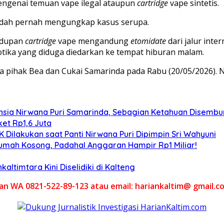
engenai temuan vape ilegal ataupun
cartridge
vape sintetis.
 sudah pernah mengungkap kasus serupa.
ndupan
cartridge
vape mengandung
etomidate
dari jalur int
ika yang diduga diedarkan ke tempat hiburan malam.
 pihak Bea dan Cukai Samarinda pada Rabu (20/05/2026). Na
sia Nirwana Puri Samarinda, Sebagian Ketahuan Disembuny
et Rp1,6 Juta
Dilakukan saat Panti Nirwana Puri Dipimpin Sri Wahyuni
umah Kosong, Padahal Anggaran Hampir Rp1 Miliar!
altimtara Kini Diselidiki di Kalteng
akan WA 0821-522-89-123 atau email: hariankaltim@ gmail.c