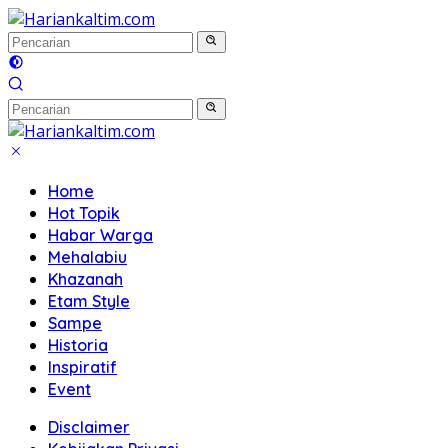
Langsung
ke
konten
Home
Hot Topik
Habar Warga
Mehalabiu
Khazanah
Etam Style
Sampe
Historia
Inspiratif
Event
Disclaimer