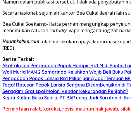
Namun dalam publikasi tersebut, tidak ada penyebutan m
Secara nasional, sejumlah kantor Bea Cukai daerah lain
Bea Cukai Soekarno-Hatta pernah mengungkap penyelu
menemukan ratusan
cartridge
vape mengandung zat narkot
Hariankaltim.com
telah melakukan upaya konfirmasi kepada
(RED)
Berita Terkait
Akal-akalan Pengadaan Popok Hampir Rp1 M di Pantia Lan
Wali Murid MAN 2 Samarinda Keluhkan Wajib Beli Buku Pak
Pengadaan Popok Lansia Rp1 Miliar yang Jadi Temuan BPK 
Tega! Ratusan Popok Lansia Sengaja Disembunyikan di R
Seragam Gratispol Molor, Vendor Kekurangan Penjahit?
Kejati Kaltim Buka Suara, PT BAP yang Jadi Sorotan di Bank
Permintaan ralat, koreksi, revisi maupun hak jawab, sil