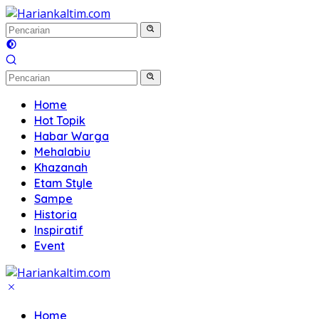
Langsung
ke
konten
Home
Hot Topik
Habar Warga
Mehalabiu
Khazanah
Etam Style
Sampe
Historia
Inspiratif
Event
Home