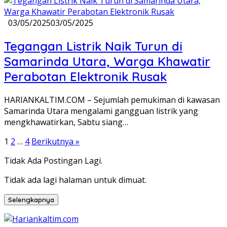
03/05/2025
03/05/2025
Tegangan Listrik Naik Turun di
Samarinda Utara, Warga Khawatir
Perabotan Elektronik Rusak
HARIANKALTIM.COM – Sejumlah pemukiman di kawasan
Samarinda Utara mengalami gangguan listrik yang
mengkhawatirkan, Sabtu siang…
Paginasi
1
2
…
4
Berikutnya »
pos
Tidak Ada Postingan Lagi.
Tidak ada lagi halaman untuk dimuat.
Selengkapnya