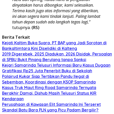
dinyatakan harus dibongkar, kami selesaikan.
Terima kasih juga atas informasi yang diberikan,
ini akan segera kami tindak lanjuti. Paling lambat
tahun depan sudah ada langkah tegas lagi,”
tutupnya.
(RS)
Berita Terkait
Kejati Kaltim Buka Suara, PT BAP yang Jadi Sorotan di
Bankaltimtara Kini Diselidiki di Kalteng
2019 Digerebek, 2025 Diadukan, 2026 Disidak, Persoalan
di SPBU Bukit Pinang Berulang tanpa Sanksi
Kejari Samarinda Telusuri Informasi Baru Kasus Dugaan
Gratifikasi Rp25 Juta Penerbit Buku di Sekolah
Polairud Kukar Siap Tertibkan Pandu Ilegal di
Sebemban, Koordinasi dengan KSOP Samarinda
Kasus Truk Maut Ring Road Samarinda Ternyata
Berakhir Damai, Dishub Masih Telusuri Status KIR
Kendaraan
Perusahaan di Kawasan Elit Samarinda Ini Terseret
Skandal Batu Bara PLN yang Picu Padam Bergilir?