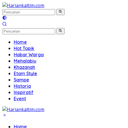
Langsung
ke
konten
Home
Hot Topik
Habar Warga
Mehalabiu
Khazanah
Etam Style
Sampe
Historia
Inspiratif
Event
Home