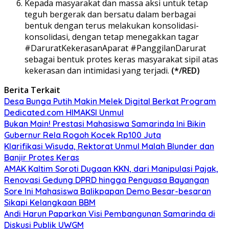
Kepada masyarakat dan massa aksi untuk tetap
teguh bergerak dan bersatu dalam berbagai
bentuk dengan terus melakukan konsolidasi-
konsolidasi, dengan tetap menegakkan tagar
#DaruratKekerasanAparat #PanggilanDarurat
sebagai bentuk protes keras masyarakat sipil atas
kekerasan dan intimidasi yang terjadi.
(*/RED)
Berita Terkait
Desa Bunga Putih Makin Melek Digital Berkat Program
Dedicated.com HIMAKSI Unmul
Bukan Main! Prestasi Mahasiswa Samarinda Ini Bikin
Gubernur Rela Rogoh Kocek Rp100 Juta
Klarifikasi Wisuda, Rektorat Unmul Malah Blunder dan
Banjir Protes Keras
AMAK Kaltim Soroti Dugaan KKN, dari Manipulasi Pajak,
Renovasi Gedung DPRD hingga Penguasa Bayangan
Sore Ini Mahasiswa Balikpapan Demo Besar-besaran
Sikapi Kelangkaan BBM
Andi Harun Paparkan Visi Pembangunan Samarinda di
Diskusi Publik UWGM