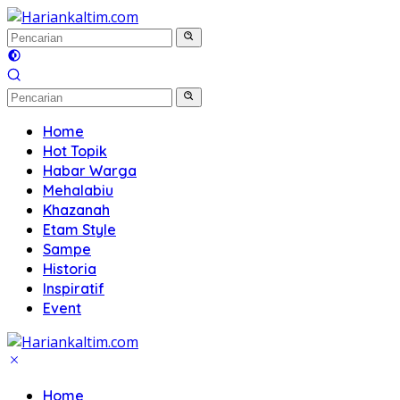
Langsung
ke
konten
Home
Hot Topik
Habar Warga
Mehalabiu
Khazanah
Etam Style
Sampe
Historia
Inspiratif
Event
Home