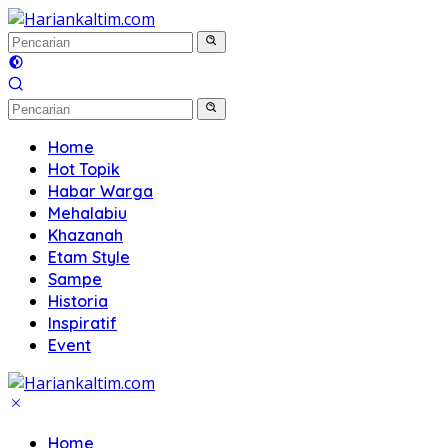
Langsung
ke
konten
Home
Hot Topik
Habar Warga
Mehalabiu
Khazanah
Etam Style
Sampe
Historia
Inspiratif
Event
Home