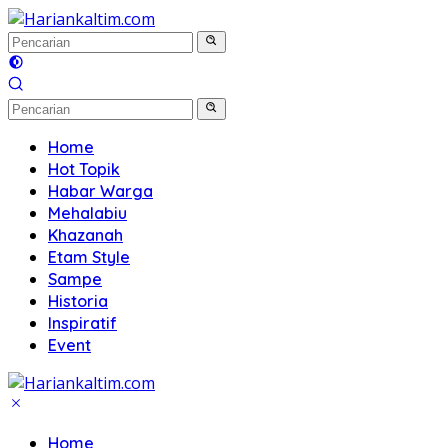
Langsung
ke
konten
Home
Hot Topik
Habar Warga
Mehalabiu
Khazanah
Etam Style
Sampe
Historia
Inspiratif
Event
Home