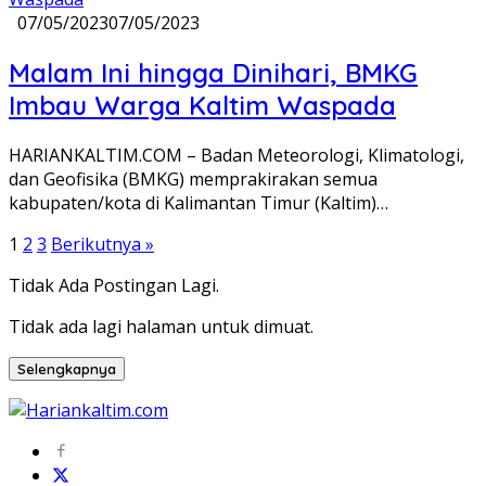
07/05/2023
07/05/2023
Malam Ini hingga Dinihari, BMKG
Imbau Warga Kaltim Waspada
HARIANKALTIM.COM – Badan Meteorologi, Klimatologi,
dan Geofisika (BMKG) memprakirakan semua
kabupaten/kota di Kalimantan Timur (Kaltim)…
Paginasi
1
2
3
Berikutnya »
pos
Tidak Ada Postingan Lagi.
Tidak ada lagi halaman untuk dimuat.
Selengkapnya