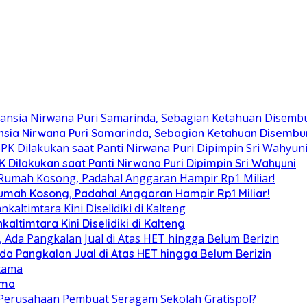
sia Nirwana Puri Samarinda, Sebagian Ketahuan Disembuny
Dilakukan saat Panti Nirwana Puri Dipimpin Sri Wahyuni
umah Kosong, Padahal Anggaran Hampir Rp1 Miliar!
altimtara Kini Diselidiki di Kalteng
Ada Pangkalan Jual di Atas HET hingga Belum Berizin
ama