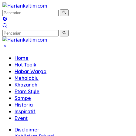
Langsung
ke
konten
Home
Hot Topik
Habar Warga
Mehalabiu
Khazanah
Etam Style
Sampe
Historia
Inspiratif
Event
Disclaimer