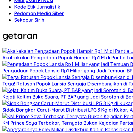
Kebijakan Privasi
Kode Etik Jurnalistik
Pedoman Media Siber
Sekapur Sirih
getaran
Akal-akalan Pengadaan Popok Hampir Rp1 M di Pantia Lan
Pengadaan Popok Lansia Rp1 Miliar yang Jadi Temuan BPK 
Tega! Ratusan Popok Lansia Sengaja Disembunyikan di R
Kejati Kaltim Buka Suara, PT BAP yang Jadi Sorotan di Bank
Sidak Bongkar Carut-Marut Distribusi LPG 3 Kg di Kukar, 
KM Prince Soya Terbakar, Ternyata Bukan Kejadian Pert