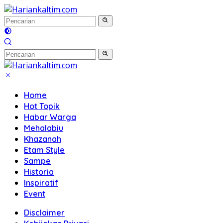
Langsung
ke
konten
Home
Hot Topik
Habar Warga
Mehalabiu
Khazanah
Etam Style
Sampe
Historia
Inspiratif
Event
Disclaimer