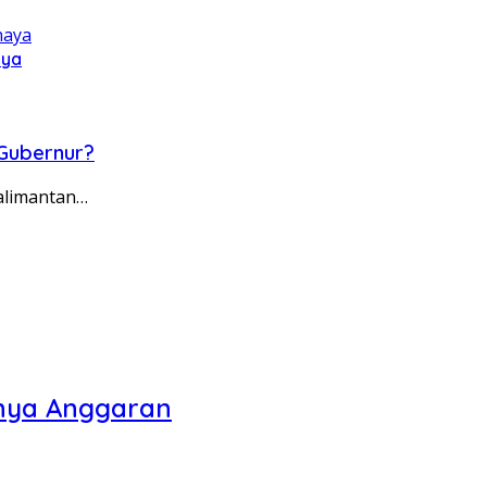
aya
 Gubernur?
alimantan…
gnya Anggaran