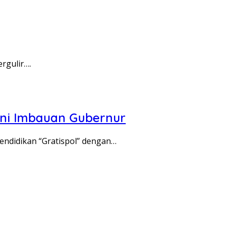
rgulir….
gini Imbauan Gubernur
ndidikan “Gratispol” dengan…