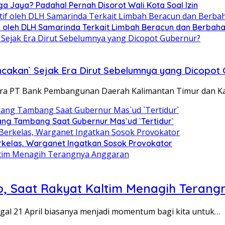
ga Jaya? Padahal Pernah Disorot Wali Kota Soal Izin
tif oleh DLH Samarinda Terkait Limbah Beracun dan Berbah
ncakan` Sejak Era Dirut Sebelumnya yang Dicopot
ara PT Bank Pembangunan Daerah Kalimantan Timur dan K
ng Tambang Saat Gubernur Mas`ud `Tertidur`
kelas, Warganet Ingatkan Sosok Provokator
mo, Saat Rakyat Kaltim Menagih Teran
gal 21 April biasanya menjadi momentum bagi kita untuk…