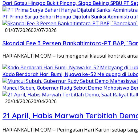
Dari Gatsu Hingga Bukit Pinang, Siapa Beking SPBU PT Se
PT Prima Surya Bahari Hanya Dijatuhi Sanksi Administra
01/07/2026
02/07/2026
Skandal Fee 3 Persen Bankaltimtara-PT BAP, `Ba
HARIANKALTIM.COM – Isu mengenai klausul kontrak ant
Kado Berdarah Hari Bumi, Nyawa ke-52 Melayang di Luba
Muncul Subuh, Gubernur Rudy Sebut Demo Mahasiswa Ber
20/04/2026
20/04/2026
21 April, Habis Marwah Terbitlah De
HARIANKALTIM.COM – Peringatan Hari Kartini setiap tang