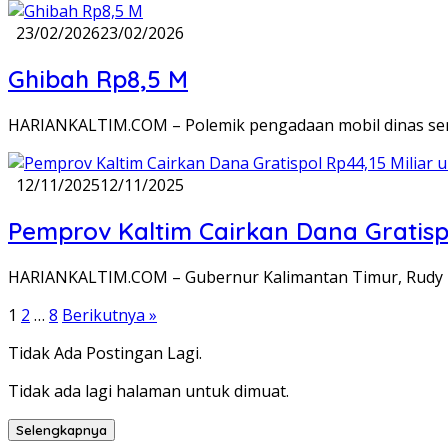
23/02/2026
23/02/2026
Ghibah Rp8,5 M
HARIANKALTIM.COM – Polemik pengadaan mobil dinas senil
12/11/2025
12/11/2025
Pemprov Kaltim Cairkan Dana Gratispo
HARIANKALTIM.COM – Gubernur Kalimantan Timur, Rudy M
Paginasi
1
2
…
8
Berikutnya »
pos
Tidak Ada Postingan Lagi.
Tidak ada lagi halaman untuk dimuat.
Selengkapnya