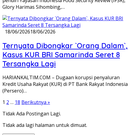
pendiri Yayasan Indonesia Food Security Review (IFSR),
Glory Harimas Sihombing,…
18/06/2026
18/06/2026
Ternyata Dibongkar `Orang Dalam`,
Kasus KUR BRI Samarinda Seret 8
Tersangka Lagi
HARIANKALTIM.COM – Dugaan korupsi penyaluran
Kredit Usaha Rakyat (KUR) di PT Bank Rakyat Indonesia
(Persero)…
Paginasi
1
2
…
18
Berikutnya »
pos
Tidak Ada Postingan Lagi.
Tidak ada lagi halaman untuk dimuat.