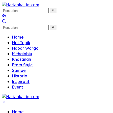
Langsung
ke
konten
Home
Hot Topik
Habar Warga
Mehalabiu
Khazanah
Etam Style
Sampe
Historia
Inspiratif
Event
Home