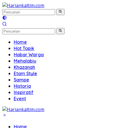
Langsung
ke
konten
Home
Hot Topik
Habar Warga
Mehalabiu
Khazanah
Etam Style
Sampe
Historia
Inspiratif
Event
Home