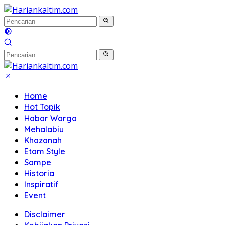
Langsung
ke
konten
Home
Hot Topik
Habar Warga
Mehalabiu
Khazanah
Etam Style
Sampe
Historia
Inspiratif
Event
Disclaimer