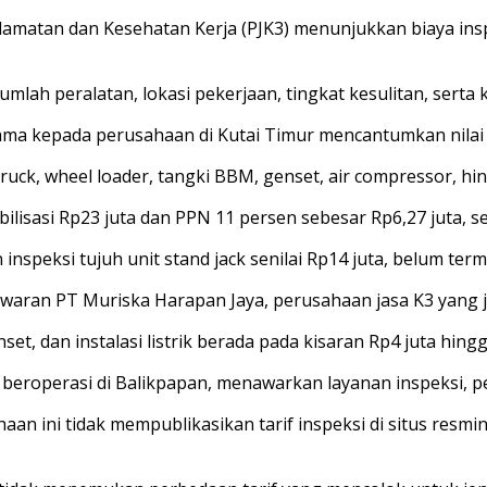
matan dan Kesehatan Kerja (PJK3) menunjukkan biaya inspe
jumlah peralatan, lokasi pekerjaan, tingkat kesulitan, serta 
a kepada perusahaan di Kutai Timur mencantumkan nilai jas
 truck, wheel loader, tangki BBM, genset, air compressor, hi
ilisasi Rp23 juta dan PPN 11 persen sebesar Rp6,27 juta, 
peksi tujuh unit stand jack senilai Rp14 juta, belum term
ran PT Muriska Harapan Jaya, perusahaan jasa K3 yang juga
nset, dan instalasi listrik berada pada kisaran Rp4 juta hingg
beroperasi di Balikpapan, menawarkan layanan inspeksi, peng
haan ini tidak mempublikasikan tarif inspeksi di situs re