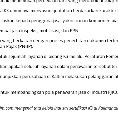
 tidak menemukan perbedaan tarif yang mencolok untuk jen
asa K3 umumnya menyusun quotation berdasarkan karakteri
jelaskan kepada pengguna jasa, yakni rincian komponen bia
at jasa inspeksi, mobilisasi, dan PPN.
n yang berkaitan dengan proses penerbitan dokumen tert
an Pajak (PNBP).
untuk sejumlah layanan di bidang K3 melalui Peraturan Pem
tikan apakah seluruh layanan dalam penawaran tersebut te
menunjukkan perusahaan di Kaltim melakukan pelanggaran a
ntuk membandingkan pola penawaran jasa di industri PJK3
tim.com mengenai tata kelola industri sertifikasi K3 di Kalimant