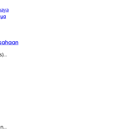
aya
usahaan
s)…
un…