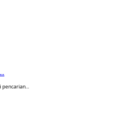
….
i pencarian…