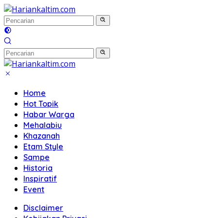
Langsung
ke
konten
Home
Hot Topik
Habar Warga
Mehalabiu
Khazanah
Etam Style
Sampe
Historia
Inspiratif
Event
Disclaimer