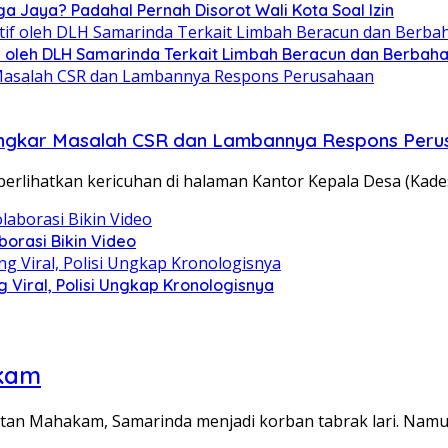
ga Jaya? Padahal Pernah Disorot Wali Kota Soal Izin
tif oleh DLH Samarinda Terkait Limbah Beracun dan Berbah
 Bongkar Masalah CSR dan Lambannya Respons Per
rlihatkan kericuhan di halaman Kantor Kepala Desa (Kade
borasi Bikin Video
Viral, Polisi Ungkap Kronologisnya
akam
batan Mahakam, Samarinda menjadi korban tabrak lari. Nam