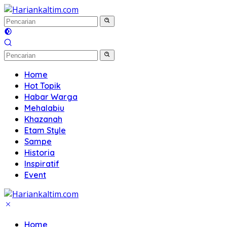
Langsung
ke
konten
Home
Hot Topik
Habar Warga
Mehalabiu
Khazanah
Etam Style
Sampe
Historia
Inspiratif
Event
Home