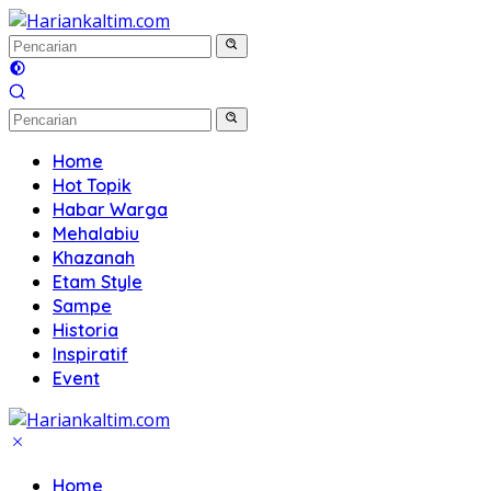
Langsung
ke
konten
Home
Hot Topik
Habar Warga
Mehalabiu
Khazanah
Etam Style
Sampe
Historia
Inspiratif
Event
Home