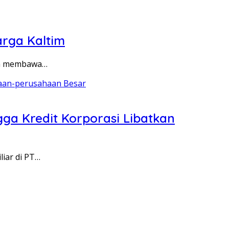
arga Kaltim
na membawa…
gga Kredit Korporasi Libatkan
iar di PT…