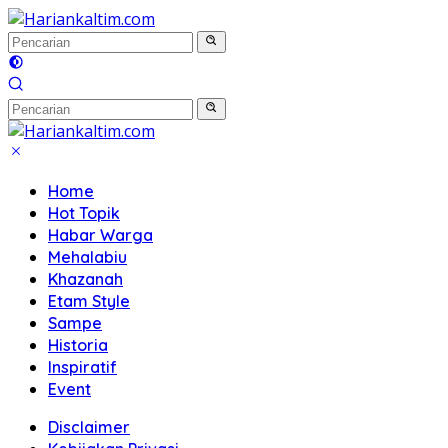
Langsung
ke
konten
Home
Hot Topik
Habar Warga
Mehalabiu
Khazanah
Etam Style
Sampe
Historia
Inspiratif
Event
Disclaimer