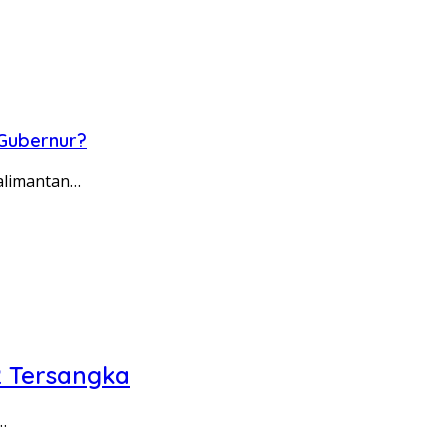
 Gubernur?
alimantan…
2 Tersangka
…