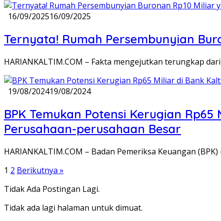
16/09/2025
16/09/2025
Ternyata! Rumah Persembunyian Buron
HARIANKALTIM.COM – Fakta mengejutkan terungkap dari 
19/08/2024
19/08/2024
BPK Temukan Potensi Kerugian Rp65 Mi
Perusahaan-perusahaan Besar
HARIANKALTIM.COM – Badan Pemeriksa Keuangan (BPK) me
Paginasi
1
2
Berikutnya »
pos
Tidak Ada Postingan Lagi.
Tidak ada lagi halaman untuk dimuat.