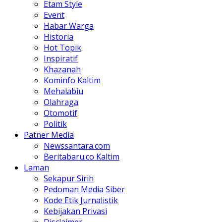
Etam Style
Event
Habar Warga
Historia
Hot Topik
Inspiratif
Khazanah
Kominfo Kaltim
Mehalabiu
Olahraga
Otomotif
Politik
Patner Media
Newssantara.com
Beritabaru.co Kaltim
Laman
Sekapur Sirih
Pedoman Media Siber
Kode Etik Jurnalistik
Kebijakan Privasi
Disclaimer