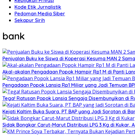
Kebijakan Privasi
Kode Etik Jurnalistik
Pedoman Media Siber
Sekapur Sirih
bank
Penjualan Buku ke Siswa di Koperasi Kesuma MAN 2 Sam
Akal-akalan Pengadaan Popok Hampir Rp1 M di Panti Lans
Pengadaan Popok Lansia Rp1 Miliar yang Jadi Temuan BPK 
Tega! Ratusan Popok Lansia Sengaja Disembunyikan di R
Kejati Kaltim Buka Suara, PT BAP yang Jadi Sorotan di Bank
Sidak Bongkar Carut-Marut Distribusi LPG 3 Kg di Kukar, 