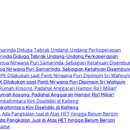
arinda Diduga Tabrak Undang-Undang Perkoperasian
ia Nirwana Puri Samarinda, Sebagian Ketahuan Disembunyi
Dilakukan saat Panti Nirwana Puri Dipimpin Sri Wahyuni
umah Kosong, Padahal Anggaran Hampir Rp1 Miliar!
altimtara Kini Diselidiki di Kalteng
Ada Pangkalan Jual di Atas HET hingga Belum Berizin