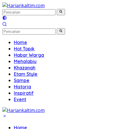
Langsung
ke
konten
Home
Hot Topik
Habar Warga
Mehalabiu
Khazanah
Etam Style
Sampe
Historia
Inspiratif
Event
Home