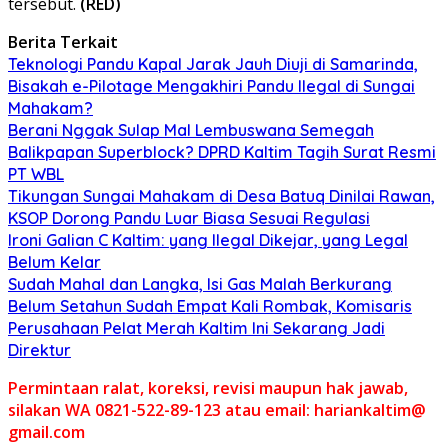
tersebut.
(RED)
Berita Terkait
Teknologi Pandu Kapal Jarak Jauh Diuji di Samarinda,
Bisakah e-Pilotage Mengakhiri Pandu Ilegal di Sungai
Mahakam?
Berani Nggak Sulap Mal Lembuswana Semegah
Balikpapan Superblock? DPRD Kaltim Tagih Surat Resmi
PT WBL
Tikungan Sungai Mahakam di Desa Batuq Dinilai Rawan,
KSOP Dorong Pandu Luar Biasa Sesuai Regulasi
Ironi Galian C Kaltim: yang Ilegal Dikejar, yang Legal
Belum Kelar
Sudah Mahal dan Langka, Isi Gas Malah Berkurang
Belum Setahun Sudah Empat Kali Rombak, Komisaris
Perusahaan Pelat Merah Kaltim Ini Sekarang Jadi
Direktur
Permintaan ralat, koreksi, revisi maupun hak jawab,
silakan WA 0821-522-89-123 atau email: hariankaltim@
gmail.com