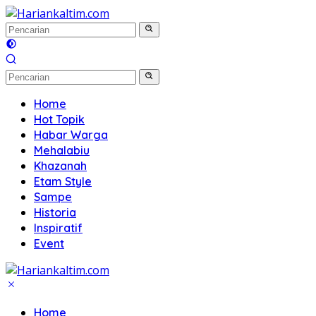
Langsung
ke
konten
Home
Hot Topik
Habar Warga
Mehalabiu
Khazanah
Etam Style
Sampe
Historia
Inspiratif
Event
Home