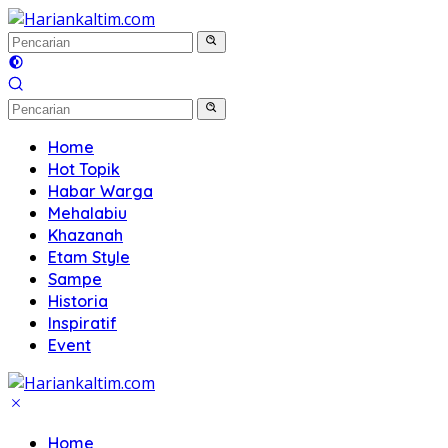
Langsung
ke
konten
Home
Hot Topik
Habar Warga
Mehalabiu
Khazanah
Etam Style
Sampe
Historia
Inspiratif
Event
Home