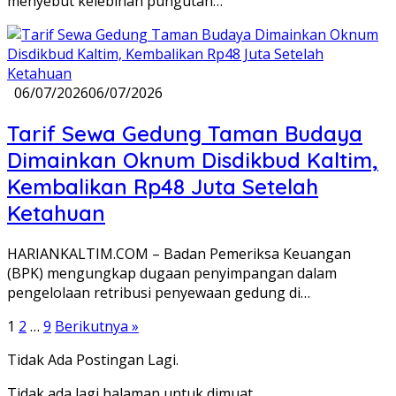
menyebut kelebihan pungutan…
06/07/2026
06/07/2026
Tarif Sewa Gedung Taman Budaya
Dimainkan Oknum Disdikbud Kaltim,
Kembalikan Rp48 Juta Setelah
Ketahuan
HARIANKALTIM.COM – Badan Pemeriksa Keuangan
(BPK) mengungkap dugaan penyimpangan dalam
pengelolaan retribusi penyewaan gedung di…
Paginasi
1
2
…
9
Berikutnya »
pos
Tidak Ada Postingan Lagi.
Tidak ada lagi halaman untuk dimuat.