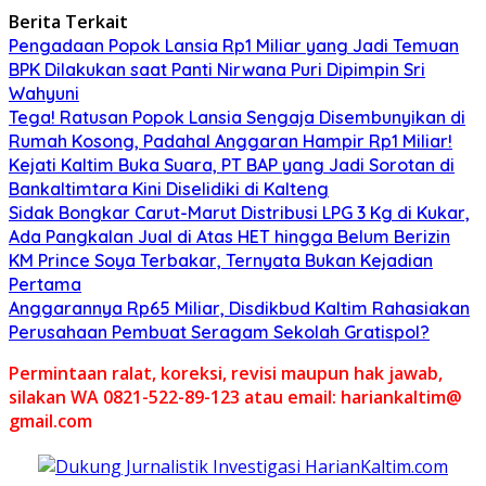
Berita Terkait
Pengadaan Popok Lansia Rp1 Miliar yang Jadi Temuan
BPK Dilakukan saat Panti Nirwana Puri Dipimpin Sri
Wahyuni
Tega! Ratusan Popok Lansia Sengaja Disembunyikan di
Rumah Kosong, Padahal Anggaran Hampir Rp1 Miliar!
Kejati Kaltim Buka Suara, PT BAP yang Jadi Sorotan di
Bankaltimtara Kini Diselidiki di Kalteng
Sidak Bongkar Carut-Marut Distribusi LPG 3 Kg di Kukar,
Ada Pangkalan Jual di Atas HET hingga Belum Berizin
KM Prince Soya Terbakar, Ternyata Bukan Kejadian
Pertama
Anggarannya Rp65 Miliar, Disdikbud Kaltim Rahasiakan
Perusahaan Pembuat Seragam Sekolah Gratispol?
Permintaan ralat, koreksi, revisi maupun hak jawab,
silakan WA 0821-522-89-123 atau email: hariankaltim@
gmail.com