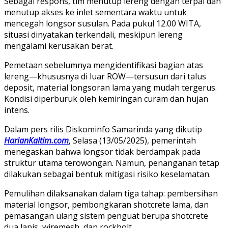
Sebagai respons, tim menutup lereng dengan terpal dan
menutup akses ke inlet sementara waktu untuk
mencegah longsor susulan. Pada pukul 12.00 WITA,
situasi dinyatakan terkendali, meskipun lereng
mengalami kerusakan berat.
Pemetaan sebelumnya mengidentifikasi bagian atas
lereng—khususnya di luar ROW—tersusun dari talus
deposit, material longsoran lama yang mudah tergerus.
Kondisi diperburuk oleh kemiringan curam dan hujan
intens.
Dalam pers rilis Diskominfo Samarinda yang dikutip
HarianKaltim.com
, Selasa (13/05/2025), pemerintah
menegaskan bahwa longsor tidak berdampak pada
struktur utama terowongan. Namun, penanganan tetap
dilakukan sebagai bentuk mitigasi risiko keselamatan.
Pemulihan dilaksanakan dalam tiga tahap: pembersihan
material longsor, pembongkaran shotcrete lama, dan
pemasangan ulang sistem penguat berupa shotcrete
dua lapis, wiremesh, dan rockbolt.