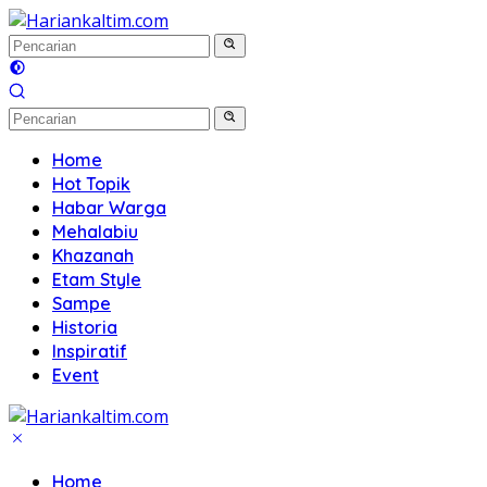
Langsung
ke
konten
Home
Hot Topik
Habar Warga
Mehalabiu
Khazanah
Etam Style
Sampe
Historia
Inspiratif
Event
Home