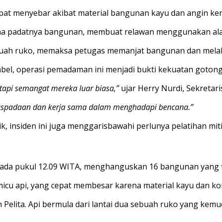
epat menyebar akibat material bangunan kayu dan angin ke
ena padatnya bangunan, membuat relawan menggunakan alat
ua sebuah ruko, memaksa petugas memanjat bangunan dan me
abel, operasi pemadaman ini menjadi bukti kekuatan goton
tapi semangat mereka luar biasa,”
ujar Herry Nurdi, Sekretar
waspadaan dan kerja sama dalam menghadapi bencana.”
ik, insiden ini juga menggarisbawahi perlunya pelatihan m
ada pukul 12.09 WITA, menghanguskan 16 bangunan yang te
micu api, yang cepat membesar karena material kayu dan ko
n Pelita. Api bermula dari lantai dua sebuah ruko yang k