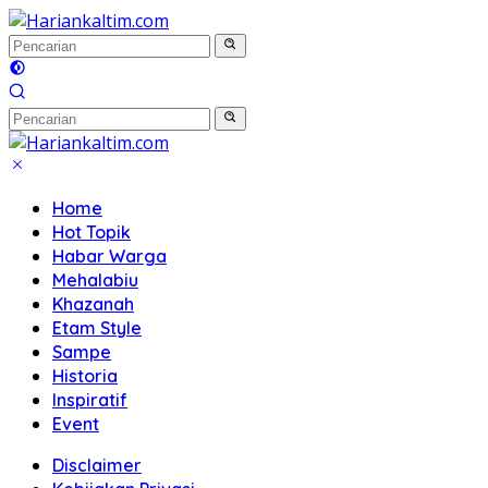
Langsung
ke
konten
Home
Hot Topik
Habar Warga
Mehalabiu
Khazanah
Etam Style
Sampe
Historia
Inspiratif
Event
Disclaimer