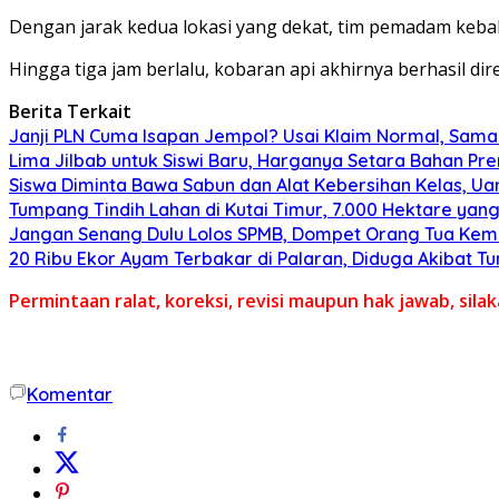
Dengan jarak kedua lokasi yang dekat, tim pemadam keba
Hingga tiga jam berlalu, kobaran api akhirnya berhasil dir
Berita Terkait
Janji PLN Cuma Isapan Jempol? Usai Klaim Normal, Sam
Lima Jilbab untuk Siswi Baru, Harganya Setara Bahan Pr
Siswa Diminta Bawa Sabun dan Alat Kebersihan Kelas, U
Tumpang Tindih Lahan di Kutai Timur, 7.000 Hektare yang
Jangan Senang Dulu Lolos SPMB, Dompet Orang Tua Kemb
20 Ribu Ekor Ayam Terbakar di Palaran, Diduga Akibat 
Permintaan ralat, koreksi, revisi maupun hak jawab, sil
Komentar