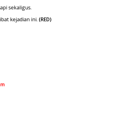
pi sekaligus.
at kejadian ini.
(RED)
om