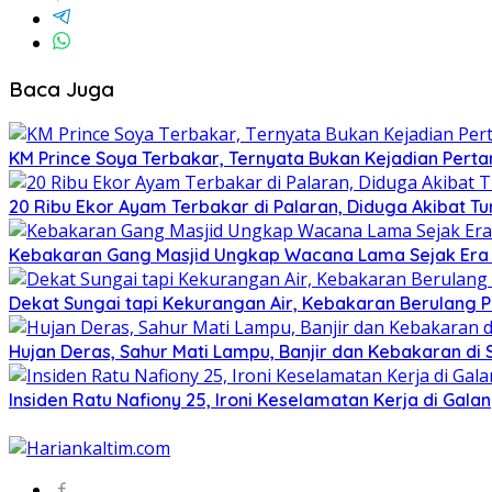
Baca Juga
KM Prince Soya Terbakar, Ternyata Bukan Kejadian Pert
20 Ribu Ekor Ayam Terbakar di Palaran, Diduga Akibat 
Kebakaran Gang Masjid Ungkap Wacana Lama Sejak Era 
Dekat Sungai tapi Kekurangan Air, Kebakaran Berulang Pa
Hujan Deras, Sahur Mati Lampu, Banjir dan Kebakaran di
Insiden Ratu Nafiony 25, Ironi Keselamatan Kerja di Ga