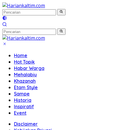
Langsung
ke
konten
Home
Hot Topik
Habar Warga
Mehalabiu
Khazanah
Etam Style
Sampe
Historia
Inspiratif
Event
Disclaimer