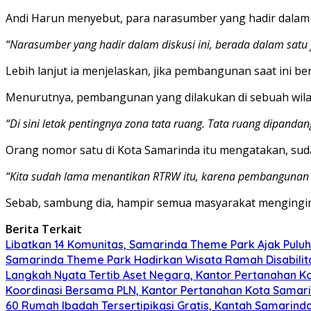
Andi Harun menyebut, para narasumber yang hadir dalam di
“Narasumber yang hadir dalam diskusi ini, berada dalam sat
Lebih lanjut ia menjelaskan, jika pembangunan saat ini b
Menurutnya, pembangunan yang dilakukan di sebuah wilay
“Di sini letak pentingnya zona tata ruang. Tata ruang dipandang
Orang nomor satu di Kota Samarinda itu mengatakan, su
“Kita sudah lama menantikan RTRW itu, karena pembangunan be
Sebab, sambung dia, hampir semua masyarakat mengingin
Berita Terkait
Libatkan 14 Komunitas, Samarinda Theme Park Ajak Puluha
Samarinda Theme Park Hadirkan Wisata Ramah Disabilita
Langkah Nyata Tertib Aset Negara, Kantor Pertanahan K
Koordinasi Bersama PLN, Kantor Pertanahan Kota Samari
60 Rumah Ibadah Tersertipikasi Gratis, Kantah Samarinda