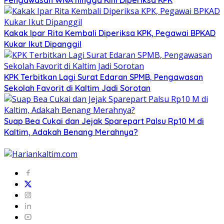
Pengawasan WNA hingga Kini Diperiksa KPK
Kakak Ipar Rita Kembali Diperiksa KPK, Pegawai BPKAD
Kukar Ikut Dipanggil
KPK Terbitkan Lagi Surat Edaran SPMB, Pengawasan
Sekolah Favorit di Kaltim Jadi Sorotan
Suap Bea Cukai dan Jejak Sparepart Palsu Rp10 M di
Kaltim, Adakah Benang Merahnya?