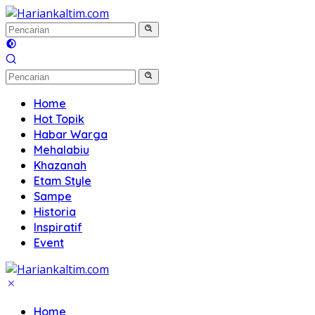
Langsung
ke
konten
Home
Hot Topik
Habar Warga
Mehalabiu
Khazanah
Etam Style
Sampe
Historia
Inspiratif
Event
Home