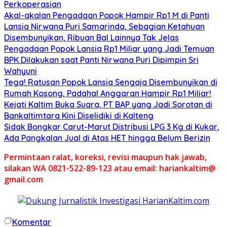
Perkoperasian
Akal-akalan Pengadaan Popok Hampir Rp1 M di Panti
Lansia Nirwana Puri Samarinda, Sebagian Ketahuan
Disembunyikan, Ribuan Bal Lainnya Tak Jelas
Pengadaan Popok Lansia Rp1 Miliar yang Jadi Temuan
BPK Dilakukan saat Panti Nirwana Puri Dipimpin Sri
Wahyuni
Tega! Ratusan Popok Lansia Sengaja Disembunyikan di
Rumah Kosong, Padahal Anggaran Hampir Rp1 Miliar!
Kejati Kaltim Buka Suara, PT BAP yang Jadi Sorotan di
Bankaltimtara Kini Diselidiki di Kalteng
Sidak Bongkar Carut-Marut Distribusi LPG 3 Kg di Kukar,
Ada Pangkalan Jual di Atas HET hingga Belum Berizin
Permintaan ralat, koreksi, revisi maupun hak jawab,
silakan WA 0821-522-89-123 atau email: hariankaltim@
gmail.com
Komentar