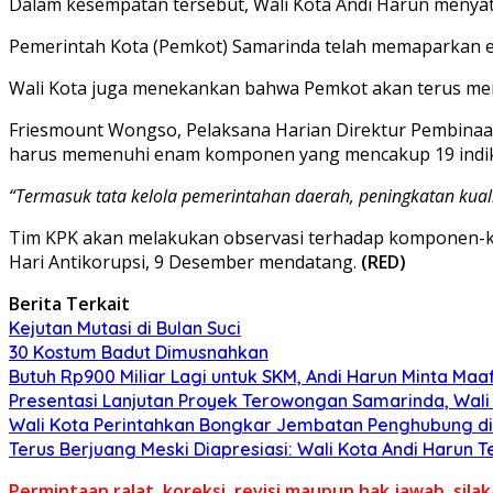
Dalam kesempatan tersebut, Wali Kota Andi Harun meny
Pemerintah Kota (Pemkot) Samarinda telah memaparkan e
Wali Kota juga menekankan bahwa Pemkot akan terus men
Friesmount Wongso, Pelaksana Harian Direktur Pembinaan
harus memenuhi enam komponen yang mencakup 19 indik
“Termasuk tata kelola pemerintahan daerah, peningkatan kualit
Tim KPK akan melakukan observasi terhadap komponen-kom
Hari Antikorupsi, 9 Desember mendatang.
(RED)
Berita Terkait
Kejutan Mutasi di Bulan Suci
30 Kostum Badut Dimusnahkan
Butuh Rp900 Miliar Lagi untuk SKM, Andi Harun Minta Maa
Presentasi Lanjutan Proyek Terowongan Samarinda, Wali Ko
Wali Kota Perintahkan Bongkar Jembatan Penghubung di
Terus Berjuang Meski Diapresiasi: Wali Kota Andi Haru
Permintaan ralat, koreksi, revisi maupun hak jawab, sil