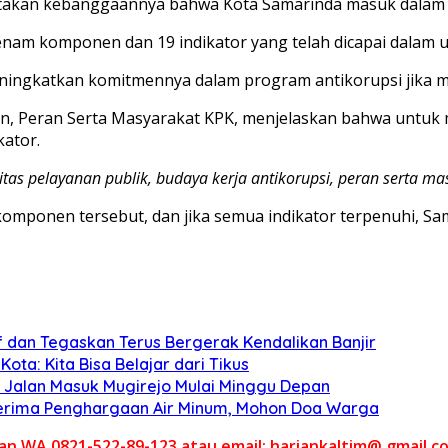
atakan kebanggaannya bahwa Kota Samarinda masuk dalam
nam komponen dan 19 indikator yang telah dicapai dalam
ingkatkan komitmennya dalam program antikorupsi jika m
, Peran Serta Masyarakat KPK, menjelaskan bahwa untuk m
ator.
as pelayanan publik, budaya kerja antikorupsi, peran serta mas
ponen tersebut, dan jika semua indikator terpenuhi, Sam
f dan Tegaskan Terus Bergerak Kendalikan Banjir
ta: Kita Bisa Belajar dari Tikus
 Jalan Masuk Mugirejo Mulai Minggu Depan
n Terima Penghargaan Air Minum, Mohon Doa Warga
akan WA 0821-522-89-123 atau email: hariankaltim@ gmail.c