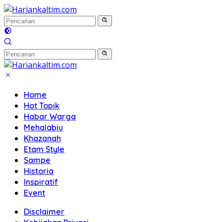
Langsung
ke
konten
Home
Hot Topik
Habar Warga
Mehalabiu
Khazanah
Etam Style
Sampe
Historia
Inspiratif
Event
Disclaimer