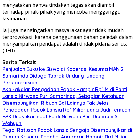
menyatakan bahwa tindakan tegas akan diambil
terhadap pihak-pihak yang mencoba mengganggu
keamanan.
Ia juga mengingatkan masyarakat agar tidak mudah
terprovokasi, karena penggunaan bahan peledak dalam
menyampaikan pendapat adalah tindak pidana serius.
(RED)
Berita Terkait
Penjualan Buku ke Siswa di Koperasi Kesuma MAN 2
Samarinda Diduga Tabrak Undang-Undang
Perkoperasian
Akal-akalan Pengadaan Popok Hampir Rp1 M di Panti
Lansia Nirwana Puri Samarinda, Sebagian Ketahuan
Disembunyikan, Ribuan Bal Lainnya Tak Jelas
Pengadaan Popok Lansia Rp1 Miliar yang Jadi Temuan
BPK Dilakukan saat Panti Nirwana Puri Dipimpin Sri
Wahyuni
Tega! Ratusan Popok Lansia Sengaja Disembunyikan di
Rumah Kosong, Padahal Anggaran Hampir Rp1 Miliar!