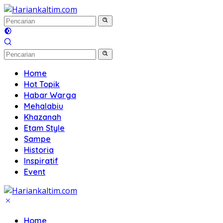
Langsung
ke
konten
Home
Hot Topik
Habar Warga
Mehalabiu
Khazanah
Etam Style
Sampe
Historia
Inspiratif
Event
Home