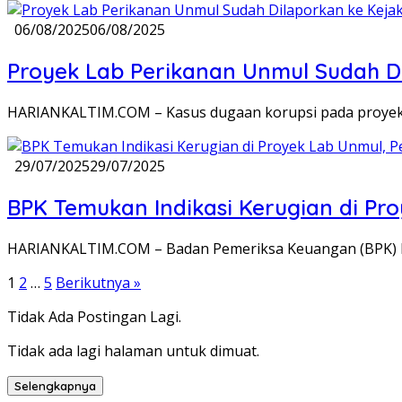
06/08/2025
06/08/2025
Proyek Lab Perikanan Unmul Sudah Di
HARIANKALTIM.COM – Kasus dugaan korupsi pada proyek 
29/07/2025
29/07/2025
BPK Temukan Indikasi Kerugian di Pro
HARIANKALTIM.COM – Badan Pemeriksa Keuangan (BPK) RI
Paginasi
1
2
…
5
Berikutnya »
pos
Tidak Ada Postingan Lagi.
Tidak ada lagi halaman untuk dimuat.
Selengkapnya