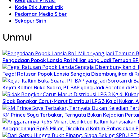
Kebijakan Privasi
Kode Etik Jurnalistik
Pedoman Media Siber
Sekapur Sirih
Unmul
Pengadaan Popok Lansia Rp1 Miliar yang Jadi Temuan BPK 
Tega! Ratusan Popok Lansia Sengaja Disembunyikan di R
Kejati Kaltim Buka Suara, PT BAP yang Jadi Sorotan di Bank
Sidak Bongkar Carut-Marut Distribusi LPG 3 Kg di Kukar, 
KM Prince Soya Terbakar, Ternyata Bukan Kejadian Pert
Anggarannya Rp65 Miliar, Disdikbud Kaltim Rahasiakan