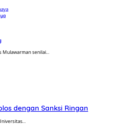
aya
g
s Mulawarman senilai…
olos dengan Sanksi Ringan
Universitas…