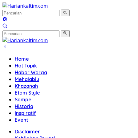
Langsung
ke
konten
Home
Hot Topik
Habar Warga
Mehalabiu
Khazanah
Etam Style
Sampe
Historia
Inspiratif
Event
Disclaimer