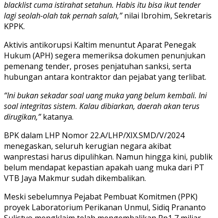
blacklist cuma istirahat setahun. Habis itu bisa ikut tender
lagi seolah-olah tak pernah salah,”
nilai Ibrohim, Sekretaris
KPPK.
Aktivis antikorupsi Kaltim menuntut Aparat Penegak
Hukum (APH) segera memeriksa dokumen penunjukan
pemenang tender, proses penjatuhan sanksi, serta
hubungan antara kontraktor dan pejabat yang terlibat.
“Ini bukan sekadar soal uang muka yang belum kembali. Ini
soal integritas sistem. Kalau dibiarkan, daerah akan terus
dirugikan,”
katanya.
BPK dalam LHP Nomor 22.A/LHP/XIX.SMD/V/2024
menegaskan, seluruh kerugian negara akibat
wanprestasi harus dipulihkan. Namun hingga kini, publik
belum mendapat kepastian apakah uang muka dari PT
VTB Jaya Makmur sudah dikembalikan.
Meski sebelumnya Pejabat Pembuat Komitmen (PPK)
proyek Laboratorium Perikanan Unmul, Sidiq Prananto
Sulistyo mengklaim telah mengembalikan Rp1,7 miliar,