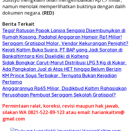
namun menolak memperlihatkan buktinya dengan dalih
dokumen negara.
(RED)
Berita Terkait
Tega! Ratusan Popok Lansia Sengaja Disembunyikan di
Rumah Kosong, Padahal Anggaran Hampir Rp1 Miliar!
Seragam Gratispol Molor, Vendor Kekurangan Penjahit?
Kejati Kaltim Buka Suara, PT BAP yang Jadi Sorotan di
Bankaltimtara Kini Diselidiki di Kalteng
Sidak Bongkar Carut-Marut Distribusi LPG 3 Kg di Kukar,
Ada Pangkalan Jual di Atas HET hingga Belum Berizin
KM Prince Soya Terbakar, Ternyata Bukan Kejadian
Pertama
Anggarannya Rp65 Miliar, Disdikbud Kaltim Rahasiakan
Perusahaan Pembuat Seragam Sekolah Gratispol?
Permintaan ralat, koreksi, revisi maupun hak jawab,
silakan WA 0821-522-89-123 atau email: hariankaltim@
gmail.com