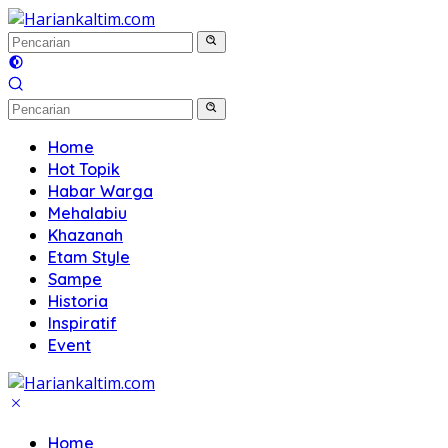
Langsung
ke
konten
Home
Hot Topik
Habar Warga
Mehalabiu
Khazanah
Etam Style
Sampe
Historia
Inspiratif
Event
Home