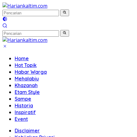
Langsung
ke
konten
Home
Hot Topik
Habar Warga
Mehalabiu
Khazanah
Etam Style
Sampe
Historia
Inspiratif
Event
Disclaimer