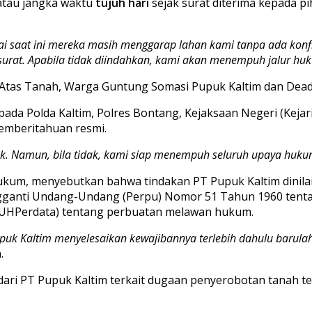
 atau jangka waktu
tujuh hari
sejak surat diterima kepada p
pai saat ini mereka masih menggarap lahan kami tanpa ada ko
 di surat. Apabila tidak diindahkan, kami akan menempuh jalur hu
pada Polda Kaltim, Polres Bontang, Kejaksaan Negeri (Kej
emberitahuan resmi.
baik. Namun, bila tidak, kami siap menempuh seluruh upaya hu
hukum, menyebutkan bahwa tindakan PT Pupuk Kaltim dinila
ngganti Undang-Undang (Perpu) Nomor 51 Tahun 1960 tent
KUHPerdata) tentang perbuatan melawan hukum.
Pupuk Kaltim menyelesaikan kewajibannya terlebih dahulu bar
.
 dari PT Pupuk Kaltim terkait dugaan penyerobotan tanah te