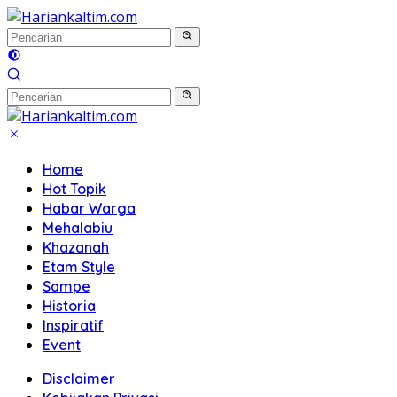
Langsung
ke
konten
Home
Hot Topik
Habar Warga
Mehalabiu
Khazanah
Etam Style
Sampe
Historia
Inspiratif
Event
Disclaimer