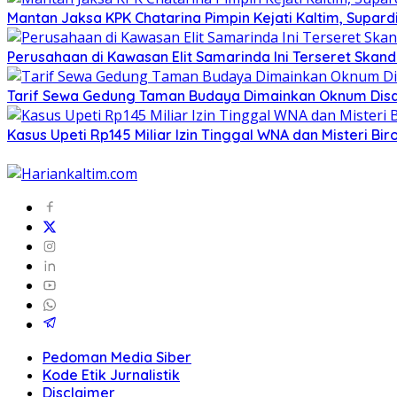
Mantan Jaksa KPK Chatarina Pimpin Kejati Kaltim, Supard
Perusahaan di Kawasan Elit Samarinda Ini Terseret Skand
Tarif Sewa Gedung Taman Budaya Dimainkan Oknum Disdi
Kasus Upeti Rp145 Miliar Izin Tinggal WNA dan Misteri Bir
Pedoman Media Siber
Kode Etik Jurnalistik
Disclaimer