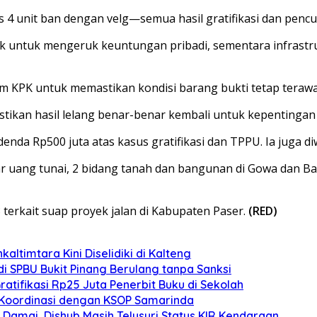
us 4 unit ban dengan velg—semua hasil gratifikasi dan pen
untuk mengeruk keuntungan pribadi, sementara infrastrukt
PK untuk memastikan kondisi barang bukti tetap terawat d
tikan hasil lelang benar-benar kembali untuk kepentingan 
denda Rp500 juta atas kasus gratifikasi dan TPPU. Ia juga 
iar uang tunai, 2 bidang tanah dan bangunan di Gowa dan Ba
erkait suap proyek jalan di Kabupaten Paser.
(RED)
altimtara Kini Diselidiki di Kalteng
di SPBU Bukit Pinang Berulang tanpa Sanksi
atifikasi Rp25 Juta Penerbit Buku di Sekolah
, Koordinasi dengan KSOP Samarinda
Damai, Dishub Masih Telusuri Status KIR Kendaraan