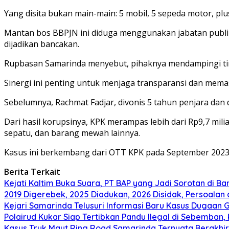
Yang disita bukan main-main: 5 mobil, 5 sepeda motor, pl
Mantan bos BBPJN ini diduga menggunakan jabatan publik 
dijadikan bancakan.
Rupbasan Samarinda menyebut, pihaknya mendampingi tim K
Sinergi ini penting untuk menjaga transparansi dan memas
Sebelumnya, Rachmat Fadjar, divonis 5 tahun penjara dan 
Dari hasil korupsinya, KPK merampas lebih dari Rp9,7 mil
sepatu, dan barang mewah lainnya.
Kasus ini berkembang dari OTT KPK pada September 2023 t
Berita Terkait
Kejati Kaltim Buka Suara, PT BAP yang Jadi Sorotan di Bank
2019 Digerebek, 2025 Diadukan, 2026 Disidak, Persoalan 
Kejari Samarinda Telusuri Informasi Baru Kasus Dugaan Gr
Polairud Kukar Siap Tertibkan Pandu Ilegal di Sebemban
Kasus Truk Maut Ring Road Samarinda Ternyata Berakhir 