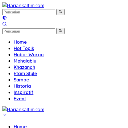
Langsung
ke
konten
Home
Hot Topik
Habar Warga
Mehalabiu
Khazanah
Etam Style
Sampe
Historia
Inspiratif
Event
Home