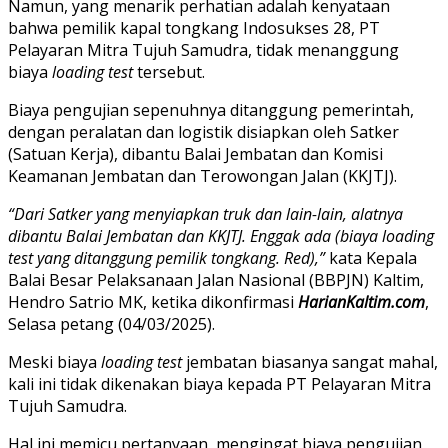
Namun, yang menarik perhatian adalah kenyataan
bahwa pemilik kapal tongkang Indosukses 28, PT
Pelayaran Mitra Tujuh Samudra, tidak menanggung
biaya
loading test
tersebut.
Biaya pengujian sepenuhnya ditanggung pemerintah,
dengan peralatan dan logistik disiapkan oleh Satker
(Satuan Kerja), dibantu Balai Jembatan dan Komisi
Keamanan Jembatan dan Terowongan Jalan (KKJTJ).
“Dari Satker yang menyiapkan truk dan lain-lain, alatnya
dibantu Balai Jembatan dan KKJTJ. Enggak ada (biaya loading
test yang ditanggung pemilik tongkang. Red),”
kata Kepala
Balai Besar Pelaksanaan Jalan Nasional (BBPJN) Kaltim,
Hendro Satrio MK, ketika dikonfirmasi
HarianKaltim.com
,
Selasa petang (04/03/2025).
Meski biaya
loading test
jembatan biasanya sangat mahal,
kali ini tidak dikenakan biaya kepada PT Pelayaran Mitra
Tujuh Samudra.
Hal ini memicu pertanyaan, mengingat biaya pengujian