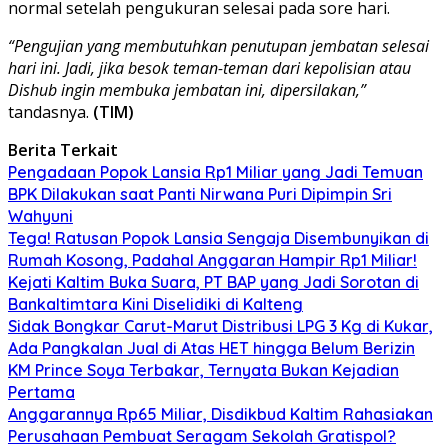
normal setelah pengukuran selesai pada sore hari.
“Pengujian yang membutuhkan penutupan jembatan selesai
hari ini. Jadi, jika besok teman-teman dari kepolisian atau
Dishub ingin membuka jembatan ini, dipersilakan,”
tandasnya.
(TIM)
Berita Terkait
Pengadaan Popok Lansia Rp1 Miliar yang Jadi Temuan
BPK Dilakukan saat Panti Nirwana Puri Dipimpin Sri
Wahyuni
Tega! Ratusan Popok Lansia Sengaja Disembunyikan di
Rumah Kosong, Padahal Anggaran Hampir Rp1 Miliar!
Kejati Kaltim Buka Suara, PT BAP yang Jadi Sorotan di
Bankaltimtara Kini Diselidiki di Kalteng
Sidak Bongkar Carut-Marut Distribusi LPG 3 Kg di Kukar,
Ada Pangkalan Jual di Atas HET hingga Belum Berizin
KM Prince Soya Terbakar, Ternyata Bukan Kejadian
Pertama
Anggarannya Rp65 Miliar, Disdikbud Kaltim Rahasiakan
Perusahaan Pembuat Seragam Sekolah Gratispol?