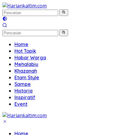
Langsung
ke
konten
Home
Hot Topik
Habar Warga
Mehalabiu
Khazanah
Etam Style
Sampe
Historia
Inspiratif
Event
Home