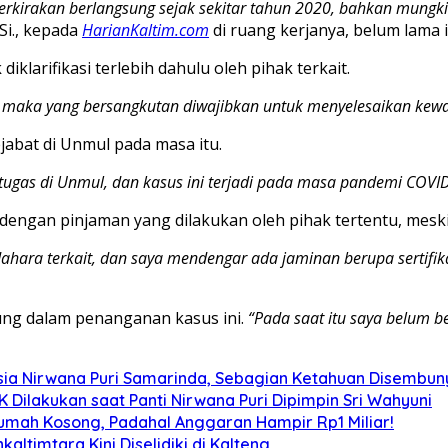
erkirakan berlangsung sejak sekitar tahun 2020, bahkan mungki
i., kepada
HarianKaltim.com
di ruang kerjanya, belum lama i
klarifikasi terlebih dahulu oleh pihak terkait.
ukti, maka yang bersangkutan diwajibkan untuk menyelesaikan ke
jabat di Unmul pada masa itu.
tugas di Unmul, dan kasus ini terjadi pada masa pandemi COVID
dengan pinjaman yang dilakukan oleh pihak tertentu, mesk
dahara terkait, dan saya mendengar ada jaminan berupa sertifi
ung dalam penanganan kasus ini.
“Pada saat itu saya belum ber
ia Nirwana Puri Samarinda, Sebagian Ketahuan Disembunyi
Dilakukan saat Panti Nirwana Puri Dipimpin Sri Wahyuni
umah Kosong, Padahal Anggaran Hampir Rp1 Miliar!
altimtara Kini Diselidiki di Kalteng