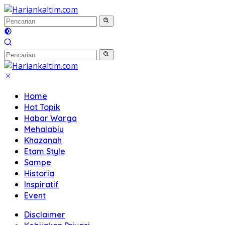
Langsung
ke
konten
Home
Hot Topik
Habar Warga
Mehalabiu
Khazanah
Etam Style
Sampe
Historia
Inspiratif
Event
Disclaimer