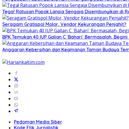
Tega! Ratusan Popok Lansia Sengaja Disembunyikan di R
Seragam Gratispol Molor, Vendor Kekurangan Penjahit?
BPK Temukan 40 IUP Galian C `Bahari` Bermasalah, Begini
Anggaran Kebersihan dan Keamanan Taman Budaya Tembu
Pedoman Media Siber
Kode Etik Jurnalistik