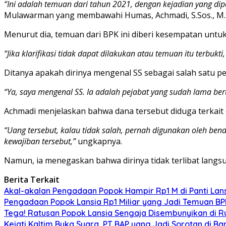
“Ini adalah temuan dari tahun 2021, dengan kejadian yang dip
Mulawarman yang membawahi Humas, Achmadi, S.Sos., M.S
Menurut dia, temuan dari BPK ini diberi kesempatan untuk di
“Jika klarifikasi tidak dapat dilakukan atau temuan itu terb
Ditanya apakah dirinya mengenal SS sebagai salah satu pe
“Ya, saya mengenal SS. Ia adalah pejabat yang sudah lama ber
Achmadi menjelaskan bahwa dana tersebut diduga terkait 
“Uang tersebut, kalau tidak salah, pernah digunakan oleh ben
kewajiban tersebut,”
ungkapnya.
Namun, ia menegaskan bahwa dirinya tidak terlibat langs
Berita Terkait
Akal-akalan Pengadaan Popok Hampir Rp1 M di Panti Lans
Pengadaan Popok Lansia Rp1 Miliar yang Jadi Temuan BPK 
Tega! Ratusan Popok Lansia Sengaja Disembunyikan di R
Kejati Kaltim Buka Suara, PT BAP yang Jadi Sorotan di Bank