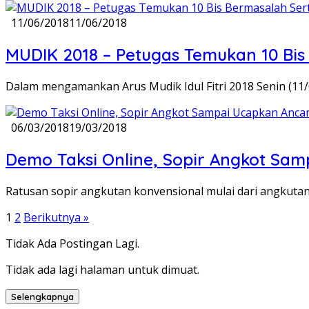
11/06/2018
11/06/2018
MUDIK 2018 – Petugas Temukan 10 Bi
Dalam mengamankan Arus Mudik Idul Fitri 2018 Senin (1
06/03/2018
19/03/2018
Demo Taksi Online, Sopir Angkot Sa
Ratusan sopir angkutan konvensional mulai dari angkutan 
Paginasi
1
2
Berikutnya »
pos
Tidak Ada Postingan Lagi.
Tidak ada lagi halaman untuk dimuat.
Selengkapnya