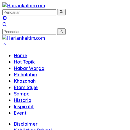
Langsung
ke
konten
Home
Hot Topik
Habar Warga
Mehalabiu
Khazanah
Etam Style
Sampe
Historia
Inspiratif
Event
Disclaimer