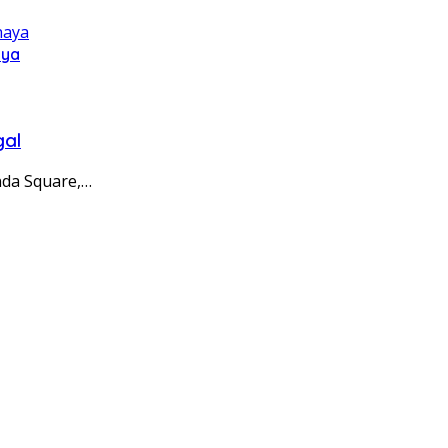
aya
gal
nda Square,…