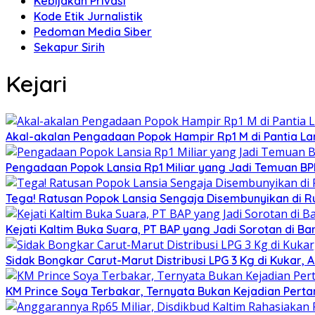
Kebijakan Privasi
Kode Etik Jurnalistik
Pedoman Media Siber
Sekapur Sirih
Kejari
Akal-akalan Pengadaan Popok Hampir Rp1 M di Pantia Lan
Pengadaan Popok Lansia Rp1 Miliar yang Jadi Temuan BPK 
Tega! Ratusan Popok Lansia Sengaja Disembunyikan di R
Kejati Kaltim Buka Suara, PT BAP yang Jadi Sorotan di Bank
Sidak Bongkar Carut-Marut Distribusi LPG 3 Kg di Kukar, 
KM Prince Soya Terbakar, Ternyata Bukan Kejadian Pert