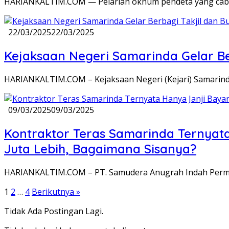
HARIANKALTIM.COM — Pelarian oknum pendeta yang cabul
22/03/2025
22/03/2025
Kejaksaan Negeri Samarinda Gelar Be
HARIANKALTIM.COM – Kejaksaan Negeri (Kejari) Samarind
09/03/2025
09/03/2025
Kontraktor Teras Samarinda Ternyata
Juta Lebih, Bagaimana Sisanya?
HARIANKALTIM.COM – PT. Samudera Anugrah Indah Perm
Paginasi
1
2
…
4
Berikutnya »
pos
Tidak Ada Postingan Lagi.