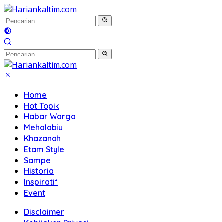
Langsung
ke
konten
Home
Hot Topik
Habar Warga
Mehalabiu
Khazanah
Etam Style
Sampe
Historia
Inspiratif
Event
Disclaimer