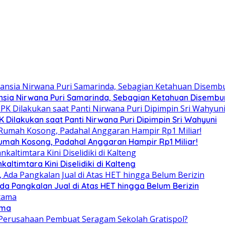
sia Nirwana Puri Samarinda, Sebagian Ketahuan Disembuny
Dilakukan saat Panti Nirwana Puri Dipimpin Sri Wahyuni
umah Kosong, Padahal Anggaran Hampir Rp1 Miliar!
altimtara Kini Diselidiki di Kalteng
Ada Pangkalan Jual di Atas HET hingga Belum Berizin
ama