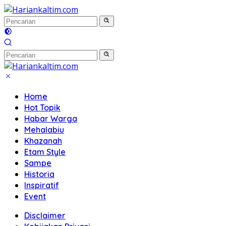
Langsung
ke
konten
Home
Hot Topik
Habar Warga
Mehalabiu
Khazanah
Etam Style
Sampe
Historia
Inspiratif
Event
Disclaimer