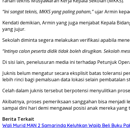
ranah teknis Musyawarah Kerja Kepala Sekolah (MKKS).
“Ini sangat teknis, MKKS yang paling paham,”
ujar Armin kep
Kendati demikian, Armin yang juga menjabat Kepala Bidan
yang jujur.
Sekolah diminta segera melakukan verifikasi apabila men
“Intinya calon peserta didik tidak boleh dirugikan. Sekolah mest
Di sisi lain, penelusuran media ini terhadap Petunjuk Op
Juknis belum mengatur secara eksplisit batas toleransi 
lebih rinci bagi pemalsuan data lokasi selain pembatalan s
Celah dalam juknis tersebut berpotensi menyulitkan proses 
Akibatnya, proses pemeriksaan sanggahan bisa menjadi l
sampai dini hari demi mengawal posisi anak mereka yang 
Berita Terkait
Wali Murid MAN 2 Samarinda Keluhkan Wajib Beli Buku Pak