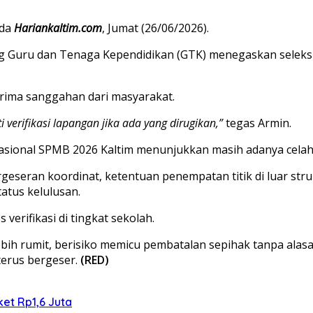
ada
Hariankaltim.com
, Jumat (26/06/2026).
g Guru dan Tenaga Kependidikan (GTK) menegaskan seleksi 
erima sanggahan dari masyarakat.
i verifikasi lapangan jika ada yang dirugikan,”
tegas Armin.
erasional SPMB 2026 Kaltim menunjukkan masih adanya celah 
pergeseran koordinat, ketentuan penempatan titik di luar
tatus kelulusan.
verifikasi di tingkat sekolah.
ebih rumit, berisiko memicu pembatalan sepihak tanpa ala
terus bergeser.
(RED)
et Rp1,6 Juta