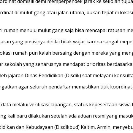
dinat domisili demi memperpendek jarak ke sekolah tujua
rdinat di mulut gang atau jalan utama, bukan tepat di loka
ri rumah menuju mulut gang saja bisa mencapai ratusan me
aran yang posisinya dinilai tidak wajar karena sangat mepe
lokasi rumah pun kalah bersaing dengan mereka yang mengge
ar sekolah yang seharusnya mendapat prioritas berdasarkan d
eh jajaran Dinas Pendidikan (Disdik) saat melayani konsulta
gatkan agar seluruh pendaftar memastikan titik koordina
 data melalui verifikasi lapangan, status kepesertaan siswa
ing kali baru dilakukan setelah ada aduan resmi yang masuk
endidikan dan Kebudayaan (Disdikbud) Kaltim, Armin, meny