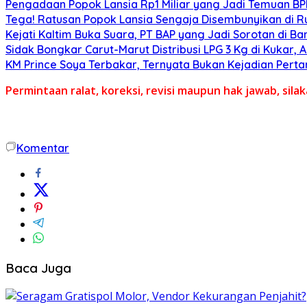
Pengadaan Popok Lansia Rp1 Miliar yang Jadi Temuan BPK 
Tega! Ratusan Popok Lansia Sengaja Disembunyikan di R
Kejati Kaltim Buka Suara, PT BAP yang Jadi Sorotan di Bank
Sidak Bongkar Carut-Marut Distribusi LPG 3 Kg di Kukar, 
KM Prince Soya Terbakar, Ternyata Bukan Kejadian Pert
Permintaan ralat, koreksi, revisi maupun hak jawab, sil
Komentar
Baca Juga