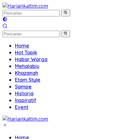
Langsung
ke
konten
Home
Hot Topik
Habar Warga
Mehalabiu
Khazanah
Etam Style
Sampe
Historia
Inspiratif
Event
Home