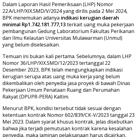
Dalam Laporan Hasil Pemeriksaan (LHP) Nomor
22.A/LHP/XIX.SMD/V/2024 yang dirilis pada 2 Mei 2024,
BPK menemukan adanya
indikasi kerugian daerah
minimal Rp1.742.181.777,13
terkait uang muka pekerjaan
pembangunan Gedung Laboratorium Fakultas Perikanan
dan Ilmu Kelautan Universitas Mulawarman (Unmul)
yang belum diselesaikan.
Temuan ini bukan kali pertama. Sebelumnya, dalam LHP
Nomor 36/LHP/XIX.SMD/12/2023 tertanggal 22
Desember 2023, BPK telah mengungkapkan indikasi
kerugian serupa atas uang muka kerja yang belum
dikembalikan oleh penyedia jasa proyek di bawah Dinas
Pekerjaan Umum Penataan Ruang dan Perumahan
Rakyat (DPUPR-PERA) Kaltim.
Menurut BPK, kondisi tersebut tidak sesuai dengan
ketentuan kontrak Nomor 602/839/CK-V/2023 tanggal 23
Mei 2023. Dalam syarat khusus kontrak, jelas disebutkan
bahwa jika terjadi pemutusan kontrak karena kesalahan
penyedia, maka jaminan pelaksanaan harus dicairkan,