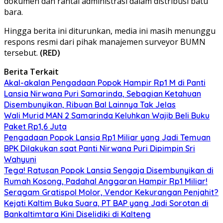
dokumen dan rantai administrasi dalam distribusi batu
bara.
Hingga berita ini diturunkan, media ini masih menunggu
respons resmi dari pihak manajemen surveyor BUMN
tersebut.
(RED)
Berita Terkait
Akal-akalan Pengadaan Popok Hampir Rp1 M di Panti
Lansia Nirwana Puri Samarinda, Sebagian Ketahuan
Disembunyikan, Ribuan Bal Lainnya Tak Jelas
Wali Murid MAN 2 Samarinda Keluhkan Wajib Beli Buku
Paket Rp1,6 Juta
Pengadaan Popok Lansia Rp1 Miliar yang Jadi Temuan
BPK Dilakukan saat Panti Nirwana Puri Dipimpin Sri
Wahyuni
Tega! Ratusan Popok Lansia Sengaja Disembunyikan di
Rumah Kosong, Padahal Anggaran Hampir Rp1 Miliar!
Seragam Gratispol Molor, Vendor Kekurangan Penjahit?
Kejati Kaltim Buka Suara, PT BAP yang Jadi Sorotan di
Bankaltimtara Kini Diselidiki di Kalteng