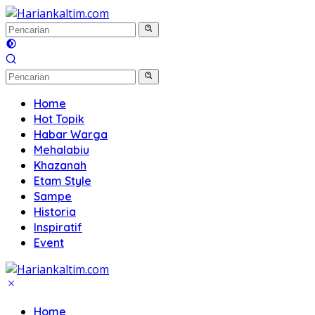
Langsung
ke
konten
Home
Hot Topik
Habar Warga
Mehalabiu
Khazanah
Etam Style
Sampe
Historia
Inspiratif
Event
Home